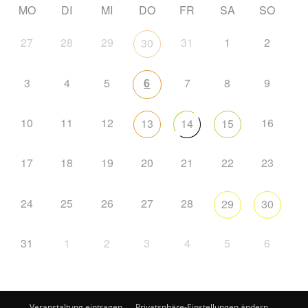
MO
DI
MI
DO
FR
SA
SO
27
28
29
31
1
2
30
3
4
5
6
7
8
9
10
11
12
16
13
14
15
17
18
19
20
21
22
23
24
25
26
27
28
29
30
31
1
2
3
4
5
6
Veranstaltung eintragen
Privatsphäre-Einstellungen ändern