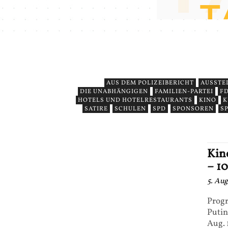
AUS DEM POLIZEIBERICHT
AUSSTE
DIE UNABHÄNGIGEN
FAMILIEN-PARTEI
F
HOTELS UND HOTELRESTAURANTS
KINO
K
SATIRE
SCHULEN
SPD
SPONSOREN
S
Kin
– 1
5. Au
Progr
Putin
Aug. 