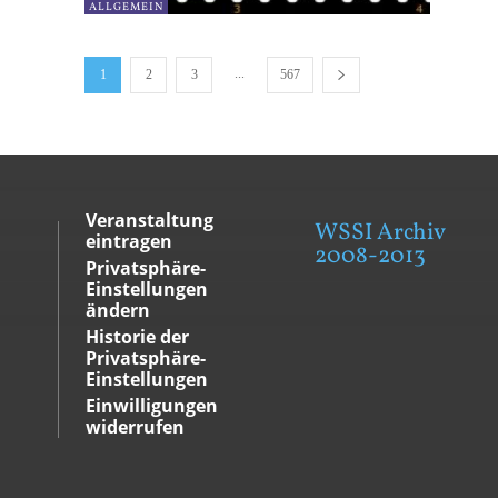
ALLGEMEIN
...
1
2
3
567
Veranstaltung
WSSI Archiv
eintragen
2008-2013
Privatsphäre-
Einstellungen
ändern
Historie der
Privatsphäre-
Einstellungen
Einwilligungen
widerrufen