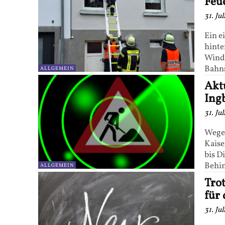
Feu
31. Ju
Ein e
hinte
Wind
Bahns
ALLGEMEIN
Akt
Ing
31. Ju
Wegen
Kaise
bis D
Behin
ALLGEMEIN
Tro
für
31. Ju