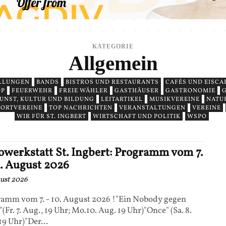
KATEGORIE
Allgemein
LLUNGEN
BANDS
BISTROS UND RESTAURANTS
CAFÉS UND EISCA
DP
FEUERWEHR
FREIE WÄHLER
GASTHÄUSER
GASTRONOMIE
G
UNST, KULTUR UND BILDUNG
LEITARTIKEL
MUSIKVEREINE
NATUR
PORTVEREINE
TOP NACHRICHTEN
VERANSTALTUNGEN
VEREINE
WIR FÜR ST. INGBERT
WIRTSCHAFT UND POLITIK
WSPO
owerkstatt St. Ingbert: Programm vom 7.
0. August 2026
gust 2026
amm vom 7. - 10. August 2026 !"Ein Nobody gegen
"(Fr. 7. Aug., 19 Uhr; Mo.10. Aug. 19 Uhr)"Once" (Sa. 8.
19 Uhr)"Der...