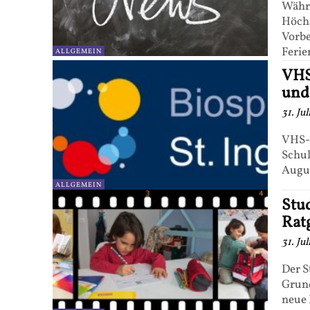
Währe
Höchs
Vorb
Ferie
ALLGEMEIN
VHS
und
31. Ju
VHS-K
Schul
Augus
ALLGEMEIN
Stu
Rat
31. Ju
Der S
Grund
neue 