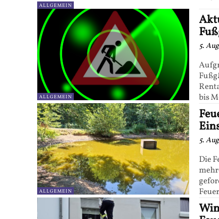
ALLGEMEIN
Aktu
Fuß
5. Au
Aufg
Fußg
Renta
bis M
ALLGEMEIN
Feu
Ein
5. Au
Die F
mehre
gefor
Feuer
ALLGEMEIN
Win