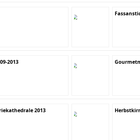
Fassansti
09-2013
Gourmetm
riekathedrale 2013
Herbstkir