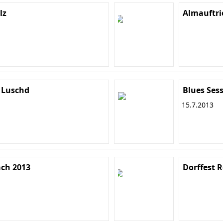
lz
Almauftri
r Luschd
Blues Ses
15.7.2013
ch 2013
Dorffest R