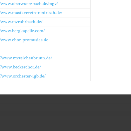
//www.oberwuerzbach.de/mgv/
//www.musikverein-rentrisch.de/
//www.mvrohrbach.de/
//www.bergkapelle.com/
//www.chor-promusica.de
://www.mvreichenbrunn.de/
//www.beckerchor.de/
//www.orchester-igb.de/