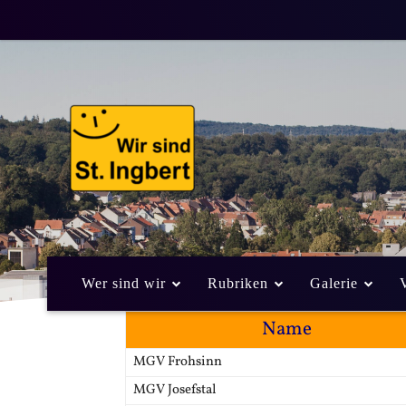
Wer sind wir
Rubriken
Galerie
Name
MGV Frohsinn
MGV Josefstal