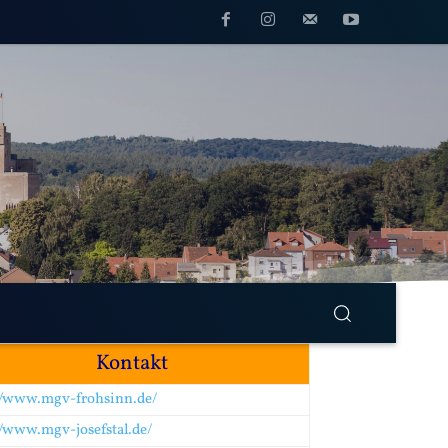
Kontakt
//www.mgv-frohsinn.de/
//www.mgv-josefstal.de/