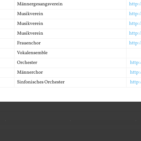
Männergesangsverein
http:
Musikverein
http:
Musikverein
http:
Musikverein
http:
Frauenchor
http:
Vokalensemble
Orchester
http
Männerchor
http:
Sinfonisches Orchester
http: