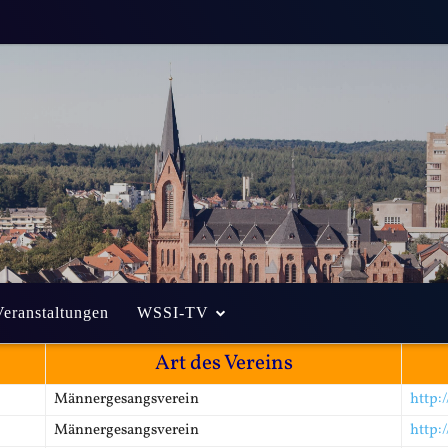
Veranstaltungen
WSSI-TV
Art des Vereins
Männergesangsverein
http:
Männergesangsverein
http: