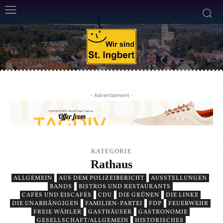
- Advertisement -
KATEGORIE
Rathaus
ALLGEMEIN
AUS DEM POLIZEIBERICHT
AUSSTELLUNGEN
BANDS
BISTROS UND RESTAURANTS
CAFÉS UND EISCAFÉS
CDU
DIE GRÜNEN
DIE LINKE
DIE UNABHÄNGIGEN
FAMILIEN-PARTEI
FDP
FEUERWEHR
FREIE WÄHLER
GASTHÄUSER
GASTRONOMIE
GESELLSCHAFT/ALLGEMEIN
HISTORISCHES