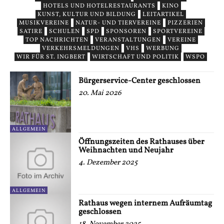
HOTELS UND HOTELRESTAURANTS
KINO
KUNST, KULTUR UND BILDUNG
LEITARTIKEL
MUSIKVEREINE
NATUR- UND TIERVEREINE
PIZZERIEN
SATIRE
SCHULEN
SPD
SPONSOREN
SPORTVEREINE
TOP NACHRICHTEN
VERANSTALTUNGEN
VEREINE
VERKEHRSMELDUNGEN
VHS
WERBUNG
WIR FÜR ST. INGBERT
WIRTSCHAFT UND POLITIK
WSPO
Bürgerservice-Center geschlossen
20. Mai 2026
ALLGEMEIN
Öffnungszeiten des Rathauses über
Weihnachten und Neujahr
4. Dezember 2025
ALLGEMEIN
Rathaus wegen internem Aufräumtag
geschlossen