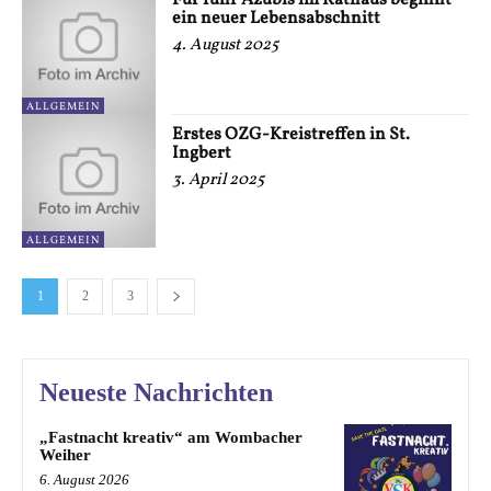
Für fünf Azubis im Rathaus beginnt
ein neuer Lebensabschnitt
4. August 2025
ALLGEMEIN
Erstes OZG-Kreistreffen in St.
Ingbert
3. April 2025
ALLGEMEIN
1
2
3
Neueste Nachrichten
„Fastnacht kreativ“ am Wombacher
Weiher
6. August 2026