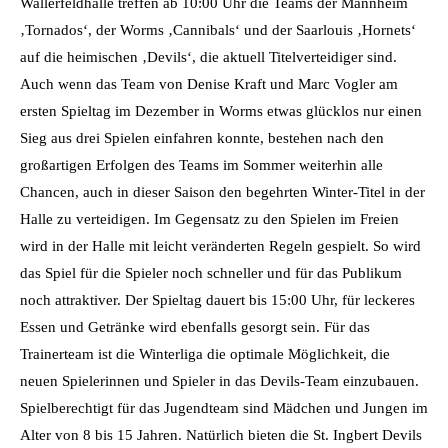
Wallerfeldhalle treffen ab 10:00 Uhr die Teams der Mannheim
‚Tornados‘, der Worms ‚Cannibals‘ und der Saarlouis ‚Hornets‘
auf die heimischen ‚Devils‘, die aktuell Titelverteidiger sind.
Auch wenn das Team von Denise Kraft und Marc Vogler am
ersten Spieltag im Dezember in Worms etwas glücklos nur einen
Sieg aus drei Spielen einfahren konnte, bestehen nach den
großartigen Erfolgen des Teams im Sommer weiterhin alle
Chancen, auch in dieser Saison den begehrten Winter-Titel in der
Halle zu verteidigen. Im Gegensatz zu den Spielen im Freien
wird in der Halle mit leicht veränderten Regeln gespielt. So wird
das Spiel für die Spieler noch schneller und für das Publikum
noch attraktiver. Der Spieltag dauert bis 15:00 Uhr, für leckeres
Essen und Getränke wird ebenfalls gesorgt sein. Für das
Trainerteam ist die Winterliga die optimale Möglichkeit, die
neuen Spielerinnen und Spieler in das Devils-Team einzubauen.
Spielberechtigt für das Jugendteam sind Mädchen und Jungen im
Alter von 8 bis 15 Jahren. Natürlich bieten die St. Ingbert Devils