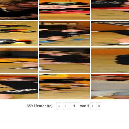
«
‹
von
5
›
»
359 Element(e)