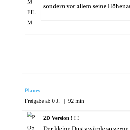
sondern vor allem seine Höhenan
Planes
Freigabe ab 0 J. | 92 min
2D Version ! ! !
Der kleine Dusty würde so gerne