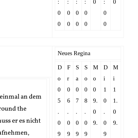
:
:
:
:
0
:
0
0
0
0
0
0
0
0
0
0
0
Neues Regina
D
F
S
S
M
D
M
o
r
a
o
o
i
i
0
0
0
0
0
1
1
 einmal an dem
5
6
7
8
9.
0
1.
round the
.
.
.
.
0
.
0
uss er es nicht
0
0
0
0
9.
0
9.
aufnehmen,
9
9
9
9
9