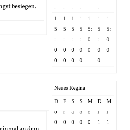
gst besiegen.
.
.
.
.
.
1
1
1
1
1
1
1
5
5
5
5
5:
5
5:
:
:
:
:
0
:
0
0
0
0
0
0
0
0
0
0
0
0
0
Neues Regina
D
F
S
S
M
D
M
o
r
a
o
o
i
i
0
0
0
0
0
1
1
 einmal an dem