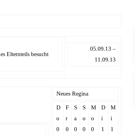
05.09.13 –
es Elternteils besucht
11.09.13
Neues Regina
D
F
S
S
M
D
M
o
r
a
o
o
i
i
0
0
0
0
0
1
1