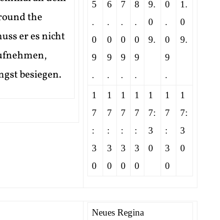
5
6
7
8
9.
0
1.
round the
.
.
.
.
0
.
0
uss er es nicht
0
0
0
0
9.
0
9.
aufnehmen,
9
9
9
9
9
gst besiegen.
.
.
.
.
.
1
1
1
1
1
1
1
7
7
7
7
7:
7
7:
:
:
:
:
3
:
3
3
3
3
3
0
3
0
0
0
0
0
0
Neues Regina