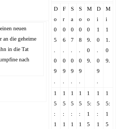
D
F
S
S
M
D
M
o
r
a
o
o
i
i
 einen neuen
0
0
0
0
0
1
1
r an die geheime
5
6
7
8
9.
0
1.
hn in die Tat
.
.
.
.
0
.
0
lumpfine nach
0
0
0
0
9.
0
9.
9
9
9
9
9
.
.
.
.
.
1
1
1
1
1
1
1
5
5
5
5
5:
5
5:
:
:
:
:
1
:
1
1
1
1
1
5
1
5