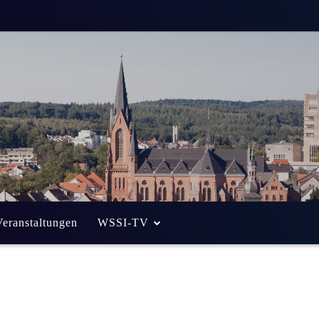
egung des
h
Weniger als eine
Min. Lesezeit
Veranstaltungen
WSSI-TV