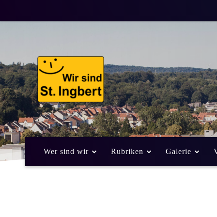
Einladung zum 3
Staffel-Triathl
15. Juni 2014
Von
Frank Leyendecker
ALLGEMEIN
Wer sind wir
Rubriken
Galerie