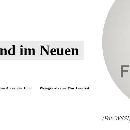
nd im Neuen
Von
Alexander Eich
Weniger als eine
Min. Lesezeit
(Fot: WSSI