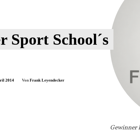
r Sport School´s
ril 2014
Von
Frank Leyendecker
Gewinner K