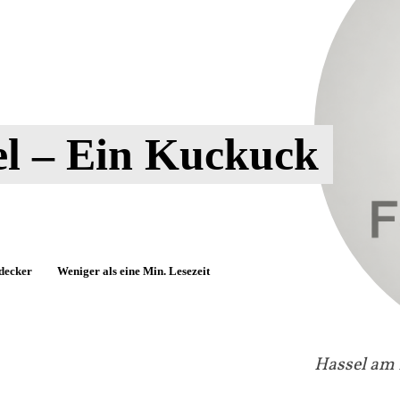
el – Ein Kuckuck
decker
Weniger als eine
Min. Lesezeit
Hassel am 