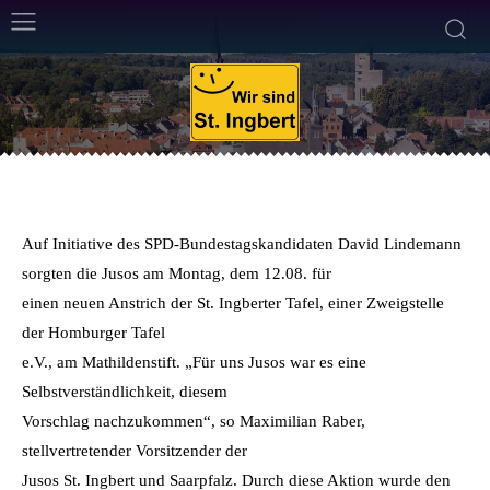
SPD
13. August 2013
1
Min. Lesezeit
Von
Frank Leyendecker
Auf Initiative des SPD-Bundestagskandidaten David Lindemann
sorgten die Jusos am Montag, dem 12.08. für
einen neuen Anstrich der St. Ingberter Tafel, einer Zweigstelle
der Homburger Tafel
e.V., am Mathildenstift. „Für uns Jusos war es eine
Selbstverständlichkeit, diesem
Vorschlag nachzukommen“, so Maximilian Raber,
stellvertretender Vorsitzender der
Jusos St. Ingbert und Saarpfalz. Durch diese Aktion wurde den