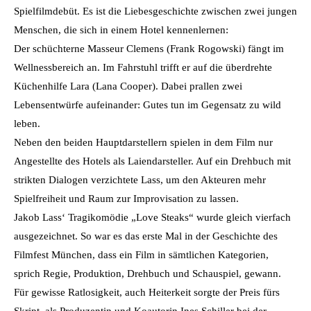
Spielfilmdebüt. Es ist die Liebesgeschichte zwischen zwei jungen
Menschen, die sich in einem Hotel kennenlernen:
Der schüchterne Masseur Clemens (Frank Rogowski) fängt im
Wellnessbereich an. Im Fahrstuhl trifft er auf die überdrehte
Küchenhilfe Lara (Lana Cooper). Dabei prallen zwei
Lebensentwürfe aufeinander: Gutes tun im Gegensatz zu wild
leben.
Neben den beiden Hauptdarstellern spielen in dem Film nur
Angestellte des Hotels als Laiendarsteller. Auf ein Drehbuch mit
strikten Dialogen verzichtete Lass, um den Akteuren mehr
Spielfreiheit und Raum zur Improvisation zu lassen.
Jakob Lass‘ Tragikomödie „Love Steaks“ wurde gleich vierfach
ausgezeichnet. So war es das erste Mal in der Geschichte des
Filmfest München, dass ein Film in sämtlichen Kategorien,
sprich Regie, Produktion, Drehbuch und Schauspiel, gewann.
Für gewisse Ratlosigkeit, auch Heiterkeit sorgte der Preis fürs
Skript, als Produzentin und Koautorin Ines Schiller bei der