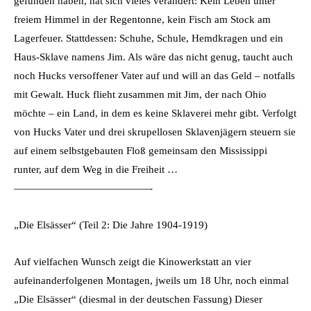
gefunden haben, hat sich vieles verändert: Kein Leben unter
freiem Himmel in der Regentonne, kein Fisch am Stock am
Lagerfeuer. Stattdessen: Schuhe, Schule, Hemdkragen und ein
Haus-Sklave namens Jim. Als wäre das nicht genug, taucht auch
noch Hucks versoffener Vater auf und will an das Geld – notfalls
mit Gewalt. Huck flieht zusammen mit Jim, der nach Ohio
möchte – ein Land, in dem es keine Sklaverei mehr gibt. Verfolgt
von Hucks Vater und drei skrupellosen Sklavenjägern steuern sie
auf einem selbstgebauten Floß gemeinsam den Mississippi
runter, auf dem Weg in die Freiheit …
—————————————-
„Die Elsässer“ (Teil 2: Die Jahre 1904-1919)
Auf vielfachen Wunsch zeigt die Kinowerkstatt an vier
aufeinanderfolgenen Montagen, jweils um 18 Uhr, noch einmal
„Die Elsässer“ (diesmal in der deutschen Fassung) Dieser