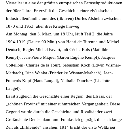
Vierteiler ist eine der größten europäischen Fernsehproduktionen
der 90er Jahre. Er erzählt die Geschichte einer elsässischen
Industriellenfamilie und des (fiktiven) Dorfes Alsheim zwischen
1870 und 1953, über drei Kriege hinweg.
Am Montag, den 3. März, um 18 Uhr, läuft Teil 2, die Jahre
1904-1919 (Dauer: 90 Min.) von Henri de Turenne und Michel
Deutsch, Regie: Michel Favart, mit Cécile Bois (Mathilde
Kempf), Jean-Pierre Miquel (Baron Eugène Kempf), Jacques
Coltelloni (Charles de la Tour), Sebastian Koch (Edwin Wismar-
Marbach), Irina Wanka (Friederike Wismar-Marbach), Jean-
François Kopf (Hans Laugel), Nathalie Dauchez (Liselotte
Laugel).
Es ist zugleich die Geschichte einer Region: des Elsass, der
„schönen Provinz“ mit einer ruhmreichen Vergangenheit. Diese
Gegend wurde durch die Geschichte und Rivalität der zwei
Großmächte Deutschland und Frankreich geprägt, die sich lange
Zeit als „Erbfeinde“ ansahen. 1914 bricht der erste Weltkrieg