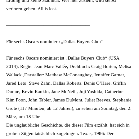
Erdung und keine Stabilität. Wer hier zusieht, wird selbst
verloren gehen. All is lost.
——————————————————
Für sechs Oscars nominiert: „Dallas Buyers Club“
Für sechs Oscars nominiert ist „Dallas Buyers Club“ (USA
2014), Regie: Jean-Marc Vallée, Drehbuch: Craig Borten, Melisa
Wallack ,Darsteller: Matthew McConaughey, Jennifer Garner,
Jared Leto, Steve Zahn, Dallas Roberts, Denis O’Hare, Griffin
Dunne, Kevin Rankin, Jane McNeill, Joji Yoshida, Catherine
Kim Poon, John Tabler, James DuMont, Juliet Reeves, Stephanie
Grote (117 Minuten, ab 12 Jahren), zu sehen am Sonntag, den 2.
März, um 18 Uhr.
Die unglaubliche Geschichte, die dieser Film erzählt, hat sich in
groben Zügen tatsächlich zugetragen. Texas, 1986: Der