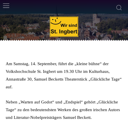
ALLGEMEIN
KUNST, KULTUR UND BILDUNG
VHS
VERANSTALTUNGEN
10. September 2013
Weniger als eine
Min. Lesezeit
Von
Alexander Eich
Am Samstag, 14. September, führt die „kleine bühne“ der
Volkshochschule St. Ingbert um 19.30 Uhr im Kulturhaus,
Annastraße 30, Samuel Becketts Theaterstück „Glückliche Tage“
auf.
Neben „Warten auf Godot“ und „Endspiel“ gehört „Glückliche
Tage“ zu den bedeutendsten Werken des großen irischen Autors
und Literatur-Nobelpreisträgers Samuel Beckett.