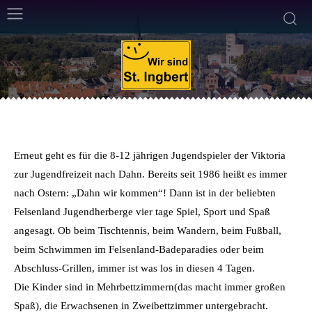
ALLGEMEIN
SPORTVEREINE
8. März 2014
Weniger als eine
Min. Lesezeit
Von
Frank Leyendecker
Erneut geht es für die 8-12 jährigen Jugendspieler der Viktoria
zur Jugendfreizeit nach Dahn. Bereits seit 1986 heißt es immer
nach Ostern: „Dahn wir kommen“! Dann ist in der beliebten
Felsenland Jugendherberge vier tage Spiel, Sport und Spaß
angesagt. Ob beim Tischtennis, beim Wandern, beim Fußball,
beim Schwimmen im Felsenland-Badeparadies oder beim
Abschluss-Grillen, immer ist was los in diesen 4 Tagen.
Die Kinder sind in Mehrbettzimmern(das macht immer großen
Spaß), die Erwachsenen in Zweibettzimmer untergebracht.