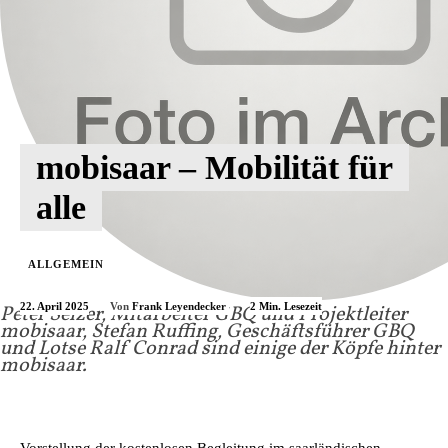
mobisaar – Mobilität für
alle
ALLGEMEIN
22. April 2025
2
Min. Lesezeit
Von
Frank Leyendecker
Peter Selzer, Mitarbeiter GBQ und Projektleiter
mobisaar, Stefan Ruffing, Geschäftsführer GBQ
und Lotse Ralf Conrad sind einige der Köpfe hinter
mobisaar.
Vorstellung der kostenlosen Begleitung im saarländischen