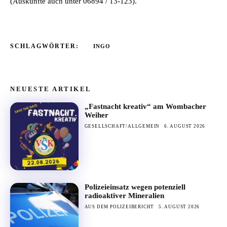
(Auskünfte auch unter 06894 / 13-123).
SCHLAGWÖRTER:
INGO
NEUESTE ARTIKEL
„Fastnacht kreativ“ am Wombacher
Weiher
GESELLSCHAFT/ALLGEMEIN
6. AUGUST 2026
Polizeieinsatz wegen potenziell
radioaktiver Mineralien
AUS DEM POLIZEIBERICHT
5. AUGUST 2026