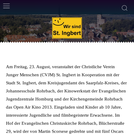
ALLGEMEIN
KINO
15. August 2013
Weniger als eine
Min. Lesezeit
Von
Frank Leyendecker
Am Freitag, 23. August, veranstaltet der Christliche Verein
Junger Menschen (CVJM) St. Ingbert in Kooperation mit der
Stadt St. Ingbert, dem Kreisjugendamt des Saarpfalz-Kreises, der
Johannesschule Rohrbach, der Kinowerkstatt der Evangelischen
Jugendzentrale Homburg und der Kirchengemeinde Rohrbach
das Open Air Kino 2013. Eingeladen sind Kinder ab 10 Jahre,
interessierte Jugendliche und filmbegeisterte Erwachsene. Im
Hof der Evangelischen Christuskirche Rohrbach, Blücherstraße
29, wird der von Martin Scorsese gedrehte und mit fünf Oscars