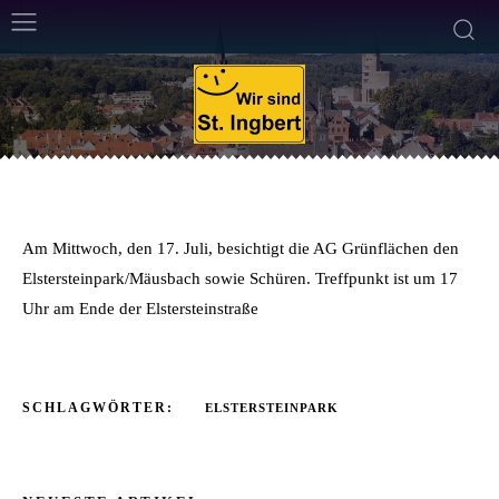
ALLGEMEIN
WIRTSCHAFT UND POLITIK
15. Juli 2013
Weniger als eine
Min. Lesezeit
Von
Alexander Eich
Am Mittwoch, den 17. Juli, besichtigt die AG Grünflächen den
Elstersteinpark/Mäusbach sowie Schüren. Treffpunkt ist um 17
Uhr am Ende der Elstersteinstraße
SCHLAGWÖRTER:
ELSTERSTEINPARK