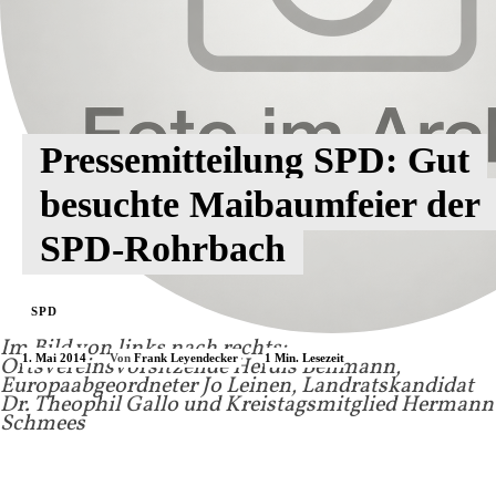
Pressemitteilung SPD: Gut
besuchte Maibaumfeier der
SPD-Rohrbach
SPD
Im Bild von links nach rechts:
1. Mai 2014
1
Min. Lesezeit
Von
Frank Leyendecker
Ortsvereinsvorsitzende Herdis Behmann,
Europaabgeordneter Jo Leinen, Landratskandidat
Dr. Theophil Gallo und Kreistagsmitglied Hermann
Schmees