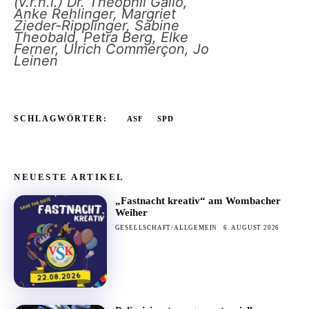
(v.r.n.l.) Dr. Theophil Gallo,
Anke Rehlinger, Margriet
Zieder-Ripplinger, Sabine
Theobald, Petra Berg, Elke
Ferner, Ulrich Commerçon, Jo
Leinen
SCHLAGWÖRTER:
ASF
SPD
NEUESTE ARTIKEL
„Fastnacht kreativ“ am Wombacher
Weiher
GESELLSCHAFT/ALLGEMEIN
6. AUGUST 2026