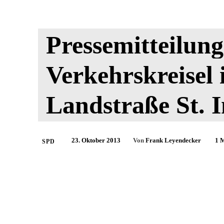
Pressemitteilun
Verkehrskreisel 
Landstraße St. 
23. Oktober 2013
Von
Frank Leyendecker
1
M
SPD