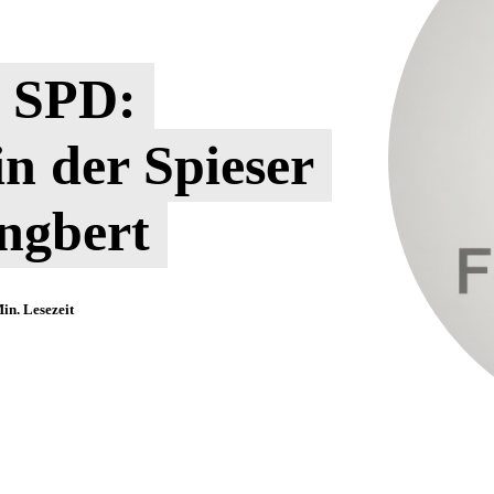
g SPD:
in der Spieser
Ingbert
in. Lesezeit