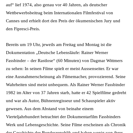
auf“ lief 1974, also genau vor 40 Jahren, als deutscher
Wettbewerbsbeitrag beim Internationalen Filmfestival von
Cannes und erhielt dort den Preis der ökumenischen Jury und
den Fipresci-Preis.
Bereits um 19 Uhr, jeweils am Freitag und Montag ist die
Dokumentation „Deutsche Lebensläufe: Rainer Werner
Fassbinder – der Rastlose“ (60 Minuten) von Dagmar Wittmers
zu sehen: In seinen Filme spielt er meist Aussenseiter. Er war
eine Ausnahmerscheinung als Filmemacher, provozierend. Seine
Wahrheiten sind meist unbequem. Als Rainer Werner Fassbinder
1982 im Alter von 37 Jahren starb, hatte er 42 Spielfilme gedreht
und war als Autor, Bühnenregisseur und Schauspieler aktiv
gewesen. Aus dem Abstand von beinahe einem
Vierteljahrhundert betrachtet der Dokumentarfilm Fassbinders
Werk und Lebensgeschichte. Seine Filme erscheinen als Chronik
der Geschichte der Bundesrepublik und haben wenig von ihrer