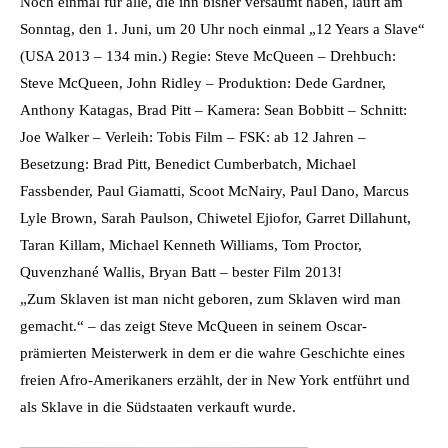
Noch einmal für alle, die ihn bisher versäumt haben, läuft am
Sonntag, den 1. Juni, um 20 Uhr noch einmal „12 Years a Slave“
(USA 2013 – 134 min.) Regie: Steve McQueen – Drehbuch:
Steve McQueen, John Ridley – Produktion: Dede Gardner,
Anthony Katagas, Brad Pitt – Kamera: Sean Bobbitt – Schnitt:
Joe Walker – Verleih: Tobis Film – FSK: ab 12 Jahren –
Besetzung: Brad Pitt, Benedict Cumberbatch, Michael
Fassbender, Paul Giamatti, Scoot McNairy, Paul Dano, Marcus
Lyle Brown, Sarah Paulson, Chiwetel Ejiofor, Garret Dillahunt,
Taran Killam, Michael Kenneth Williams, Tom Proctor,
Quvenzhané Wallis, Bryan Batt – bester Film 2013!
„Zum Sklaven ist man nicht geboren, zum Sklaven wird man
gemacht.“ – das zeigt Steve McQueen in seinem Oscar-
prämierten Meisterwerk in dem er die wahre Geschichte eines
freien Afro-Amerikaners erzählt, der in New York entführt und
als Sklave in die Südstaaten verkauft wurde.