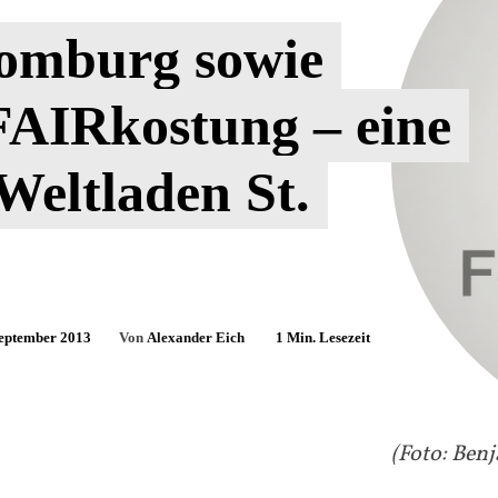
omburg sowie
FAIRkostung – eine
Weltladen St.
September 2013
Von
Alexander Eich
1
Min. Lesezeit
(Foto: Ben