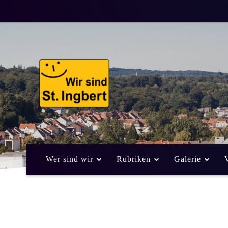
Spaß am Lesen 
10
ALLGEMEIN
KUNST, KULTUR UND BILDUNG
Weniger als eine
Min. Lesezeit
Wer sind wir
Rubriken
Galerie