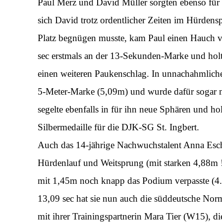
Paul Merz und David Müller sorgten ebenso für 
sich David trotz ordentlicher Zeiten im Hürdens
Platz begnügen musste, kam Paul einen Hauch vor
sec erstmals an der 13-Sekunden-Marke und holte
einen weiteren Paukenschlag. In unnachahmliche
5-Meter-Marke (5,09m) und wurde dafür sogar m
segelte ebenfalls in für ihn neue Sphären und h
Silbermedaille für die DJK-SG St. Ingbert.
Auch das 14-jährige Nachwuchstalent Anna Esch
Hürdenlauf und Weitsprung (mit starken 4,88m 
mit 1,45m noch knapp das Podium verpasste (4. P
13,09 sec hat sie nun auch die süddeutsche No
mit ihrer Trainingspartnerin Mara Tier (W15), d