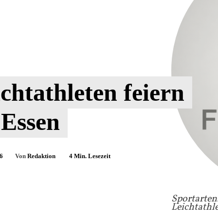
ichtathleten feiern
 Essen
6
Von
Redaktion
4
Min. Lesezeit
Sportarten.
Leichtathle