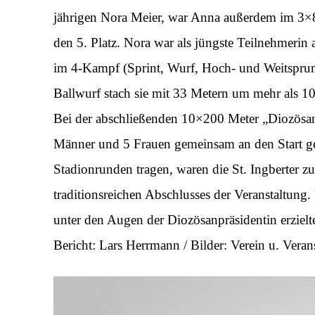
jährigen Nora Meier, war Anna außerdem im 3×80
den 5. Platz. Nora war als jüngste Teilnehmerin 
im 4-Kampf (Sprint, Wurf, Hoch- und Weitsprung
Ballwurf stach sie mit 33 Metern um mehr als 1
Bei der abschließenden 10×200 Meter „Diozösanst
Männer und 5 Frauen gemeinsam an den Start ge
Stadionrunden tragen, waren die St. Ingberter z
traditionsreichen Abschlusses der Veranstaltung
unter den Augen der Diozösanpräsidentin erzielte
Bericht: Lars Herrmann / Bilder: Verein u. Verans