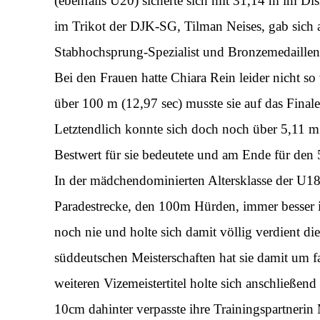
(ebenfalls U20) sicherte sich mit 31,14 m im Di
im Trikot der DJK-SG, Tilman Neises, gab sich 
Stabhochsprung-Spezialist und Bronzemedaille
Bei den Frauen hatte Chiara Rein leider nicht so v
über 100 m (12,97 sec) musste sie auf das Final
Letztendlich konnte sich doch noch über 5,11 m
Bestwert für sie bedeutete und am Ende für den 5.
In der mädchendominierten Altersklasse der U18
Paradestrecke, den 100m Hürden, immer besser in
noch nie und holte sich damit völlig verdient di
süddeutschen Meisterschaften hat sie damit um f
weiteren Vizemeistertitel holte sich anschließe
10cm dahinter verpasste ihre Trainingspartneri