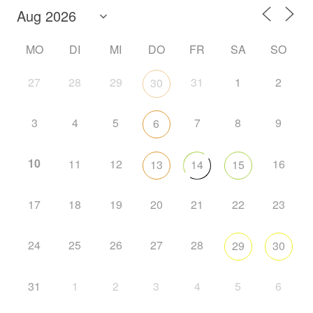
MO
DI
MI
DO
FR
SA
SO
27
28
29
31
1
2
30
3
4
5
7
8
9
6
10
11
12
16
13
14
15
17
18
19
20
21
22
23
24
25
26
27
28
29
30
31
1
2
3
4
5
6