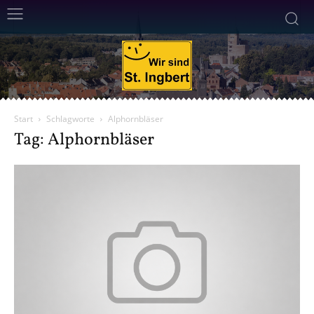
Start
Schlagworte
Alphornbläser
Tag: Alphornbläser