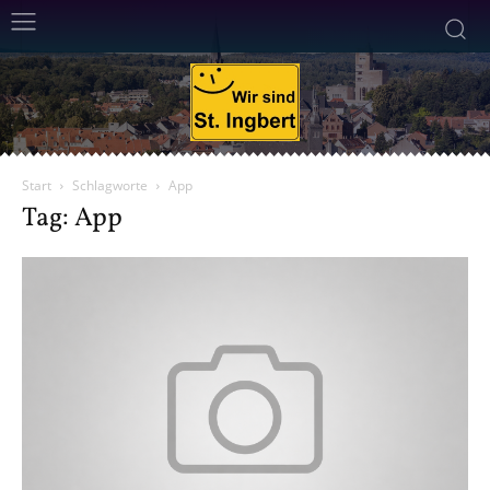
Start
Schlagworte
App
Tag: App