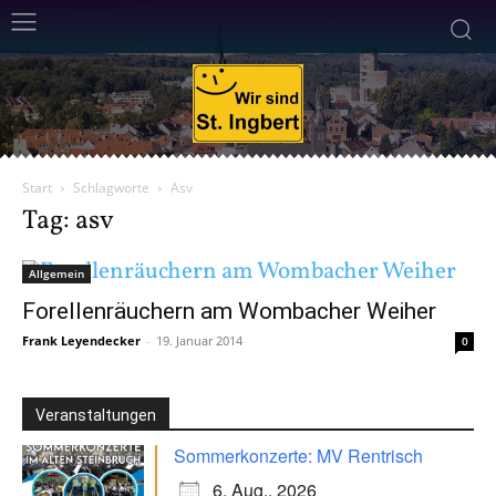
Start
Schlagworte
Asv
Tag: asv
Allgemein
Forellenräuchern am Wombacher Weiher
Frank Leyendecker
-
19. Januar 2014
0
Veranstaltungen
Sommerkonzerte: MV Rentrisch
6. Aug.. 2026