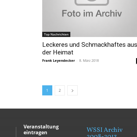
Top Nachrichten
Leckeres und Schmackhaftes au
der Heimat
Frank Leyendecker
-
8. März 2018
1
2
Veranstaltung
WSSI Archiv
eintragen
2008-2013