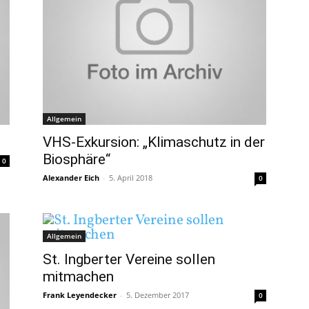
Allgemein
VHS-Exkursion: „Klimaschutz in der
Biosphäre“
0
Alexander Eich
-
5. April 2018
0
Allgemein
St. Ingberter Vereine sollen
mitmachen
Frank Leyendecker
-
5. Dezember 2017
0