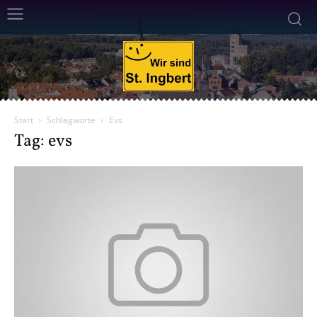
Start
Schlagworte
Evs
Tag: evs