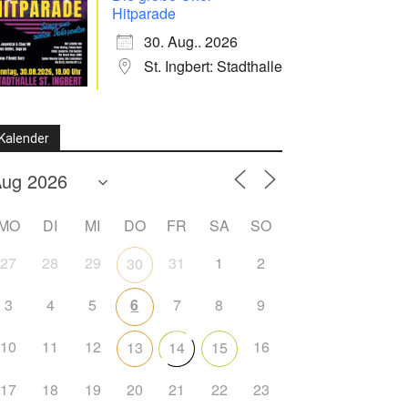
Hitparade
30. Aug.. 2026
St. Ingbert: Stadthalle
Kalender
MO
DI
MI
DO
FR
SA
SO
27
28
29
31
1
2
30
3
4
5
6
7
8
9
10
11
12
16
13
14
15
17
18
19
20
21
22
23