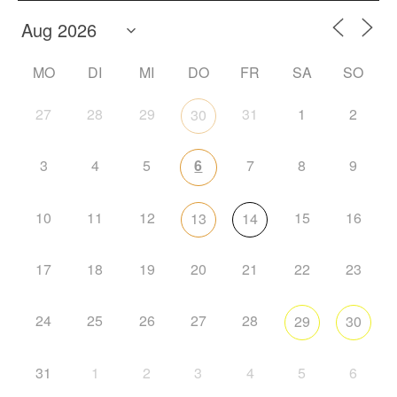
MO
DI
MI
DO
FR
SA
SO
27
28
29
31
1
2
30
3
4
5
6
7
8
9
10
11
12
15
16
13
14
17
18
19
20
21
22
23
24
25
26
27
28
29
30
31
1
2
3
4
5
6