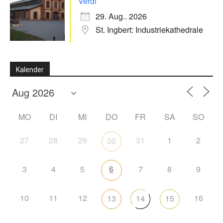
Verdi
29. Aug.. 2026
St. Ingbert: Industriekathedrale
Kalender
MO
DI
MI
DO
FR
SA
SO
27
28
29
31
1
2
30
3
4
5
6
7
8
9
10
11
12
16
13
14
15