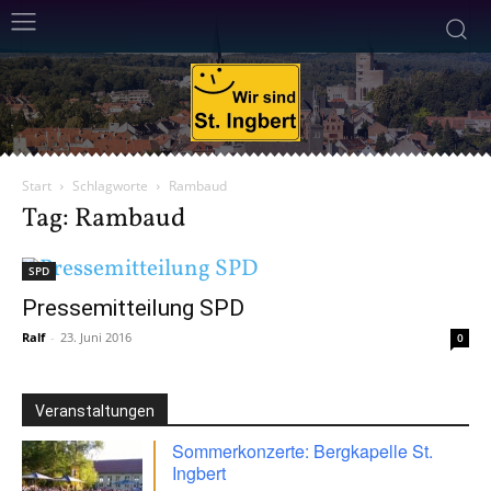
Start
Schlagworte
Rambaud
Tag: Rambaud
SPD
Pressemitteilung SPD
Ralf
-
23. Juni 2016
0
Veranstaltungen
Sommerkonzerte: Bergkapelle St.
Ingbert