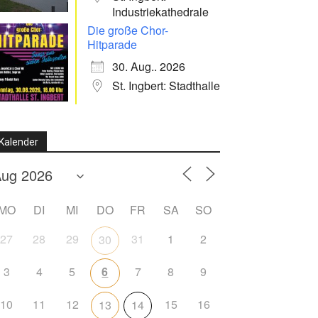
Industriekathedrale
Die große Chor-
Hitparade
30. Aug.. 2026
St. Ingbert: Stadthalle
Kalender
MO
DI
MI
DO
FR
SA
SO
27
28
29
31
1
2
30
3
4
5
6
7
8
9
10
11
12
15
16
13
14