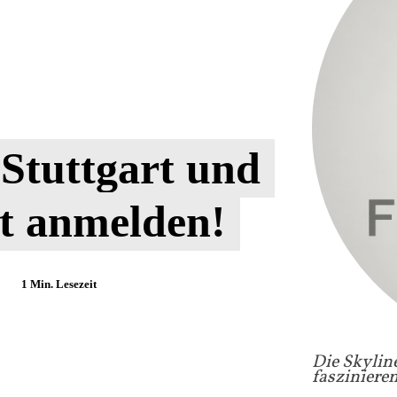
 Stuttgart und
zt anmelden!
1
Min. Lesezeit
Die Skylin
fasziniere