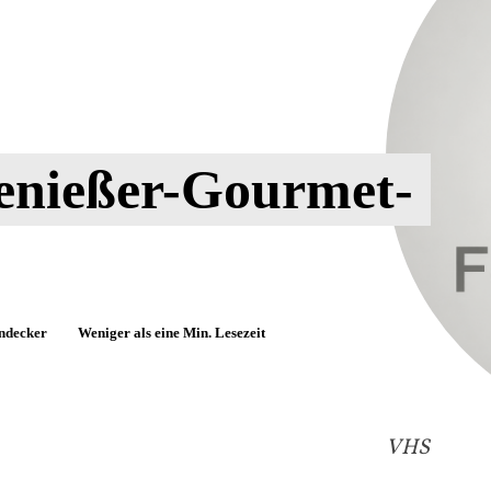
enießer-Gourmet-
ndecker
Weniger als eine
Min. Lesezeit
VHS