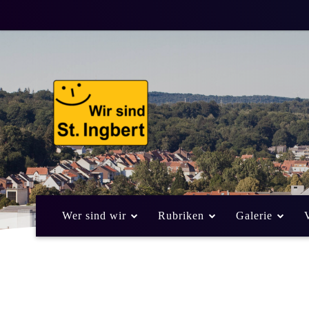
Vollsperrung Ha
wegen Kanalein
12. Se
ALLGEMEIN
AUS DEM POLIZEIBERICHT
Weniger als eine
Min. Lesezeit
Wer sind wir
Rubriken
Galerie