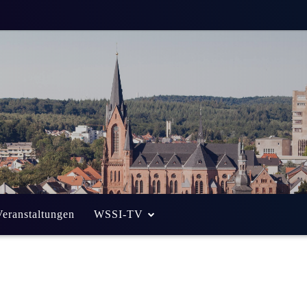
sseler Straße
bruch
ptember 2013
Von
Alexander Eich
Veranstaltungen
WSSI-TV