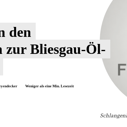
n den
 zur Bliesgau-Öl-
eyendecker
Weniger als eine
Min. Lesezeit
Schlangenh