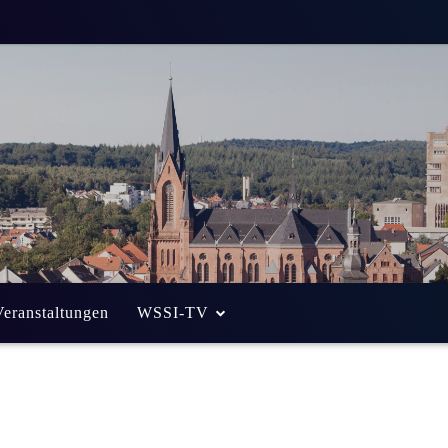
e gesucht
er
Weniger als eine
Min. Lesezeit
Veranstaltungen
WSSI-TV