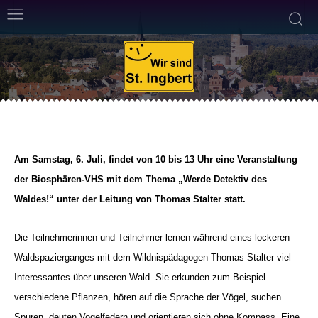
ALLGEMEIN
VERANSTALTUNGEN
26. Juni 2013
Weniger als eine
Min. Lesezeit
Von
Redaktion
Am Samstag, 6. Juli,
findet
von 10 bis 13 Uhr eine Veranstaltung
der Biosphären-VHS mit dem Thema „Werde Detektiv des
Waldes!“ unter der Leitung von Thomas Stalter statt.
Die Teilnehmerinnen und Teilnehmer lernen während eines lockeren
Waldspazierganges mit dem Wildnispädagogen Thomas Stalter viel
Interessantes über unseren Wald. Sie erkunden zum Beispiel
verschiedene Pflanzen, hören auf die Sprache der Vögel, suchen
Spuren, deuten Vogelfedern und orientieren sich ohne Kompass.
Eine