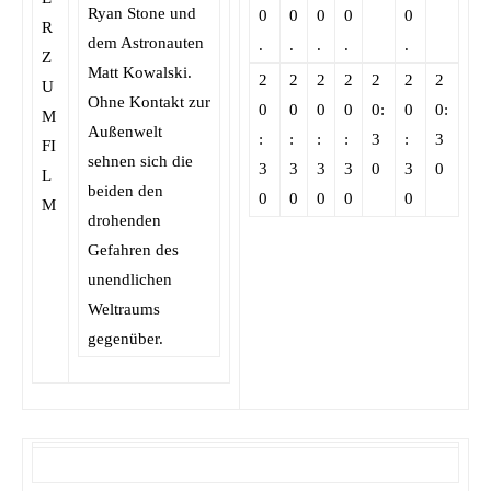
Ryan Stone und
0
0
0
0
0
dem Astronauten
.
.
.
.
.
Matt Kowalski.
2
2
2
2
2
2
2
Ohne Kontakt zur
0
0
0
0
0:
0
0:
Außenwelt
:
:
:
:
3
:
3
sehnen sich die
3
3
3
3
0
3
0
beiden den
0
0
0
0
0
drohenden
Gefahren des
unendlichen
Weltraums
gegenüber.