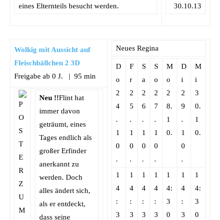
eines Elternteils besucht werden.
30.10.13
Neues Regina
Wolkig mit Aussicht auf
Fleischbällchen 2 3D
D
F
S
S
M
D
M
Freigabe ab 0 J. | 95 min
o
r
a
o
o
i
i
2
2
2
2
2
2
3
Neu !!
Flint hat
4
5
6
7
8.
9
0.
immer davon
.
.
.
.
1
.
1
geträumt, eines
1
1
1
1
0.
1
0.
Tages endlich als
0
0
0
0
0
großer Erfinder
.
.
.
.
.
anerkannt zu
1
1
1
1
1
1
1
werden. Doch
4
4
4
4
4:
4
4:
alles ändert sich,
:
:
:
:
3
:
3
als er entdeckt,
3
3
3
3
0
3
0
dass seine