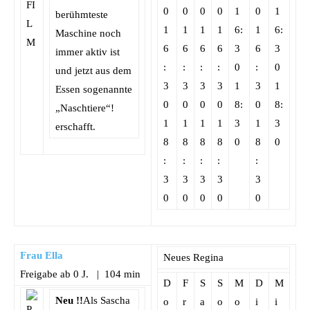
0
0
0
0
1
0
1
berühmteste
1
1
1
1
6:
1
6:
Maschine noch
6
6
6
6
3
6
3
immer aktiv ist
:
:
:
:
0
:
0
und jetzt aus dem
3
3
3
3
1
3
1
Essen sogenannte
0
0
0
0
8:
0
8:
„Naschtiere“!
1
1
1
1
3
1
3
erschafft.
8
8
8
8
0
8
0
:
:
:
:
:
3
3
3
3
3
0
0
0
0
0
Frau Ella
Neues Regina
Freigabe ab 0 J. | 104 min
D
F
S
S
M
D
M
Neu !!
Als Sascha
o
r
a
o
o
i
i