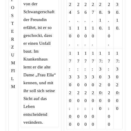
von der
2
2
2
2
2
2
3
Schwangerschaft
4
5
6
7
8.
9
0.
der Freundin
.
.
.
.
1
.
1
erfährt, ist er so
1
1
1
1
0.
1
0.
geschockt, dass
0
0
0
0
0
er einen Unfall
.
.
.
.
.
baut. Im
1
1
1
1
1
1
1
Krankenhaus
7
7
7
7
7:
7
7:
lernt er die alte
:
:
:
:
3
:
3
Dame „Frau Ella“
3
3
3
3
0
3
0
kennen, und mit
0
0
0
0
2
0
2
ihr soll sich seine
2
2
2
2
0:
2
0:
Sicht auf das
0
0
0
0
0
0
0
Leben
:
:
:
:
0
:
0
entscheidend
0
0
0
0
0
verändern.
0
0
0
0
0