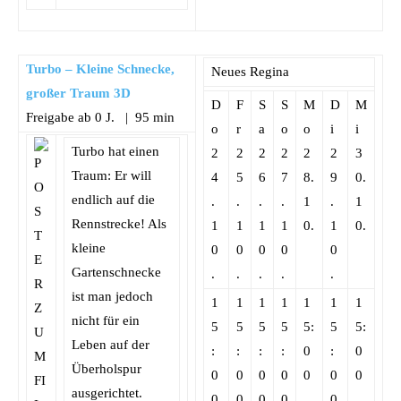
Turbo – Kleine Schnecke,
Neues Regina
großer Traum 3D
D
F
S
S
M
D
M
Freigabe ab 0 J. | 95 min
o
r
a
o
o
i
i
Turbo hat einen
2
2
2
2
2
2
3
Traum: Er will
4
5
6
7
8.
9
0.
endlich auf die
.
.
.
.
1
.
1
Rennstrecke! Als
1
1
1
1
0.
1
0.
kleine
0
0
0
0
0
Gartenschnecke
.
.
.
.
.
ist man jedoch
1
1
1
1
1
1
1
nicht für ein
5
5
5
5
5:
5
5:
Leben auf der
:
:
:
:
0
:
0
Überholspur
0
0
0
0
0
0
0
ausgerichtet.
0
0
0
0
0