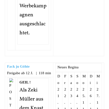
Werbekamp
agnen
ausgeschlac
htet.
Fack ju Göhte
Neues Regina
Freigabe ab 12 J. | 118 min
D
F
S
S
M
D
M
GEIL !
o
r
a
o
o
i
i
Als Zeki
2
2
2
2
2
2
2
1
2
3
4
5.
6
7.
Müller aus
.
.
.
.
1
.
1
dem Knast
1
1
1
1
1.
1
1.