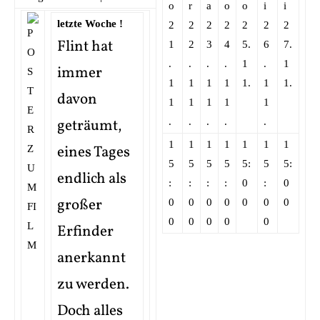
o
r
a
o
o
i
i
letzte Woche !
2
2
2
2
2
2
2
Flint hat
1
2
3
4
5.
6
7.
.
.
.
.
1
.
1
immer
1
1
1
1
1.
1
1.
davon
1
1
1
1
1
geträumt,
.
.
.
.
.
1
1
1
1
1
1
1
eines Tages
5
5
5
5
5:
5
5:
endlich als
:
:
:
:
0
:
0
großer
0
0
0
0
0
0
0
0
0
0
0
0
Erfinder
anerkannt
zu werden.
Doch alles