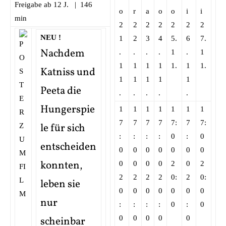
Freigabe ab 12 J. | 146
o
r
a
o
o
i
i
min
2
2
2
2
2
2
2
NEU !
1
2
3
4
5.
6
7.
Nachdem
.
.
.
.
1
.
1
1
1
1
1
1.
1
1.
Katniss und
1
1
1
1
1
Peeta die
.
.
.
.
.
Hungerspie
1
1
1
1
1
1
1
7
7
7
7
7:
7
7:
le für sich
:
:
:
:
0
:
0
entscheiden
0
0
0
0
0
0
0
konnten,
0
0
0
0
2
0
2
2
2
2
2
0:
2
0:
leben sie
0
0
0
0
0
0
0
nur
:
:
:
:
0
:
0
0
0
0
0
0
scheinbar