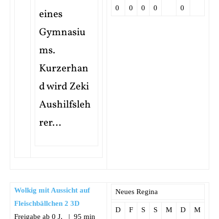
0
0
0
0
0
eines
Gymnasiu
ms.
Kurzerhan
d wird Zeki
Aushilfsleh
rer…
Wolkig mit Aussicht auf
Neues Regina
Fleischbällchen 2 3D
D
F
S
S
M
D
M
Freigabe ab 0 J. | 95 min