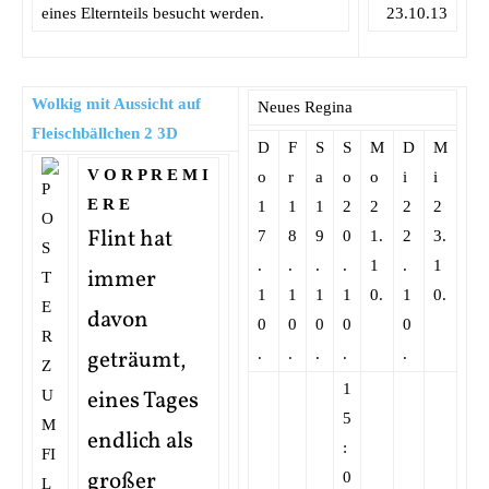
eines Elternteils besucht werden.
23.10.13
Wolkig mit Aussicht auf
Neues Regina
Fleischbällchen 2 3D
D
F
S
S
M
D
M
V O R P R E M I
o
r
a
o
o
i
i
E R E
1
1
1
2
2
2
2
Flint hat
7
8
9
0
1.
2
3.
.
.
.
.
1
.
1
immer
1
1
1
1
0.
1
0.
davon
0
0
0
0
0
geträumt,
.
.
.
.
.
1
eines Tages
5
endlich als
:
großer
0