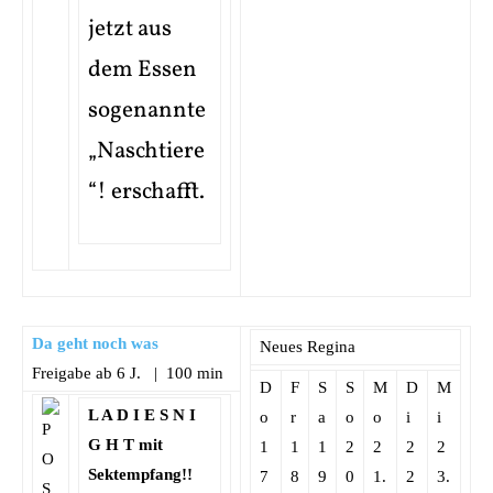
jetzt aus
dem Essen
sogenannte
„Naschtiere
“! erschafft.
Da geht noch was
Neues Regina
Freigabe ab 6 J. | 100 min
D
F
S
S
M
D
M
L A D I E S N I
o
r
a
o
o
i
i
G H T mit
1
1
1
2
2
2
2
Sektempfang!!
7
8
9
0
1.
2
3.