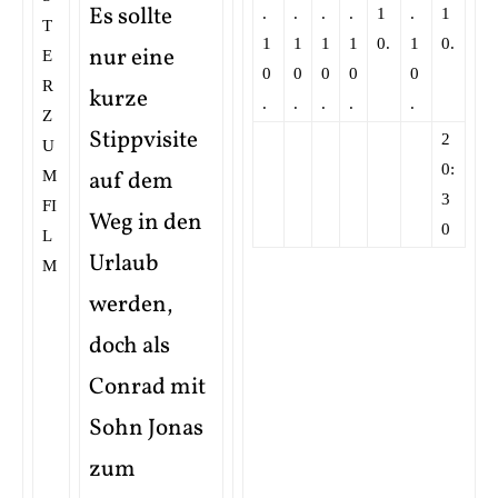
Es sollte
.
.
.
.
1
.
1
1
1
1
1
0.
1
0.
nur eine
0
0
0
0
0
kurze
.
.
.
.
.
Stippvisite
2
0:
auf dem
3
Weg in den
0
Urlaub
werden,
doch als
Conrad mit
Sohn Jonas
zum