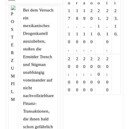
o
r
a
o
o
i
i
Bei dem Versuch
1
1
1
2
2
2
2
ein
7
8
9
0
1.
2
3.
mexikanisches
.
.
.
.
1
.
1
Drogenkartell
1
1
1
1
0.
1
0.
auszuheben,
0
0
0
0
0
stoßen die
.
.
.
.
.
Ermittler Trench
2
2
2
2
2
2
und Stigman
0
0
0
0
0:
0
unabhängig
:
:
:
:
0
:
voneinander auf
0
0
0
0
0
0
nicht
0
0
0
0
0
nachvollziehbare
Finanz-
Transaktionen,
die ihnen bald
schon gefährlich