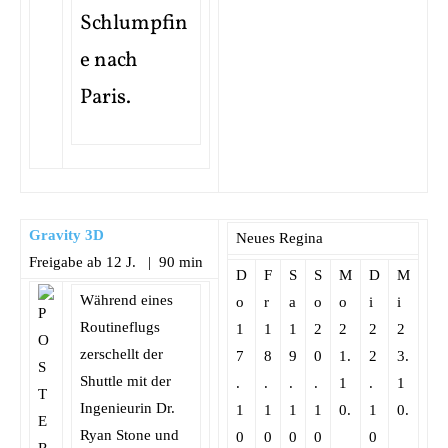
Schlumpfin
e nach
Paris.
Gravity 3D
Neues Regina
Freigabe ab 12 J. | 90 min
D
F
S
S
M
D
M
Während eines
o
r
a
o
o
i
i
Routineflugs
1
1
1
2
2
2
2
zerschellt der
7
8
9
0
1.
2
3.
Shuttle mit der
.
.
.
.
1
.
1
Ingenieurin Dr.
1
1
1
1
0.
1
0.
Ryan Stone und
0
0
0
0
0