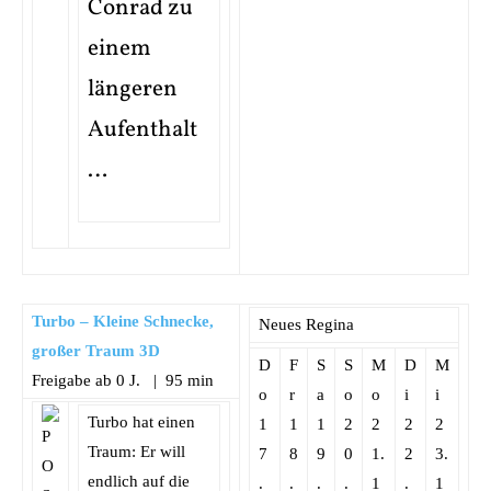
Conrad zu
einem
längeren
Aufenthalt
…
Turbo – Kleine Schnecke,
Neues Regina
großer Traum 3D
D
F
S
S
M
D
M
Freigabe ab 0 J. | 95 min
o
r
a
o
o
i
i
Turbo hat einen
1
1
1
2
2
2
2
Traum: Er will
7
8
9
0
1.
2
3.
endlich auf die
.
.
.
.
1
.
1