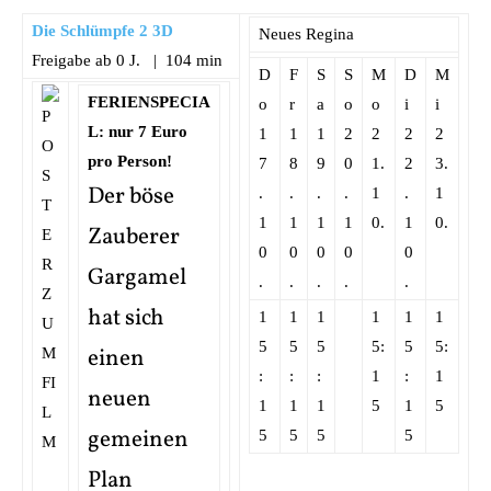
Die Schlümpfe 2 3D
Neues Regina
Freigabe ab 0 J. | 104 min
D
F
S
S
M
D
M
FERIENSPECIA
o
r
a
o
o
i
i
L: nur 7 Euro
1
1
1
2
2
2
2
pro Person!
7
8
9
0
1.
2
3.
Der böse
.
.
.
.
1
.
1
1
1
1
1
0.
1
0.
Zauberer
0
0
0
0
0
Gargamel
.
.
.
.
.
hat sich
1
1
1
1
1
1
5
5
5
5:
5
5:
einen
:
:
:
1
:
1
neuen
1
1
1
5
1
5
gemeinen
5
5
5
5
Plan