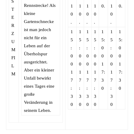
Rennstrecke! Als
1
1
1
1
0.
1
0.
kleine
0
0
0
0
0
Gartenschnecke
.
.
.
.
.
ist man jedoch
1
1
1
1
1
1
1
nicht für ein
5
5
5
5
5:
5
5:
Leben auf der
:
:
:
:
0
:
0
Überholspur
0
0
0
0
0
0
0
ausgerichtet.
0
0
0
0
1
0
1
Aber ein kleiner
1
1
1
1
7:
1
7:
Unfall bewirkt
7
7
7
7
3
7
3
eines Tages eine
:
:
:
:
0
:
0
große
3
3
3
3
3
Veränderung in
0
0
0
0
0
seinem Leben.