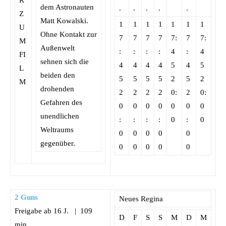
dem Astronauten
.
.
.
.
.
Matt Kowalski.
1
1
1
1
1
1
1
Ohne Kontakt zur
7
7
7
7
7:
7
7:
Außenwelt
:
:
:
:
4
:
4
sehnen sich die
4
4
4
4
5
4
5
beiden den
5
5
5
5
2
5
2
drohenden
2
2
2
2
0:
2
0:
Gefahren des
0
0
0
0
0
0
0
unendlichen
:
:
:
:
0
:
0
Weltraums
0
0
0
0
0
gegenüber.
0
0
0
0
0
2 Guns
Neues Regina
Freigabe ab 16 J. | 109
D
F
S
S
M
D
M
min