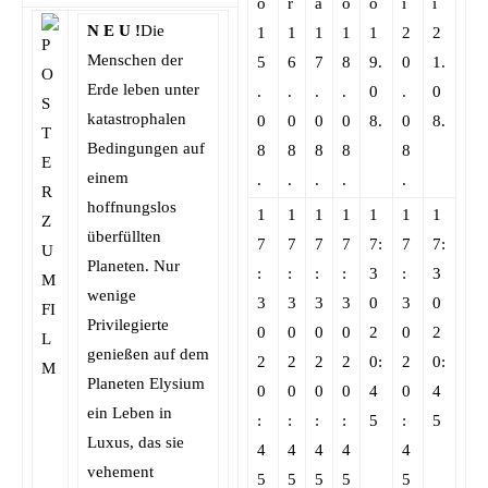
o
r
a
o
o
i
i
N E U !
Die
1
1
1
1
1
2
2
Menschen der
5
6
7
8
9.
0
1.
Erde leben unter
.
.
.
.
0
.
0
katastrophalen
0
0
0
0
8.
0
8.
Bedingungen auf
8
8
8
8
8
einem
.
.
.
.
.
hoffnungslos
1
1
1
1
1
1
1
überfüllten
7
7
7
7
7:
7
7:
Planeten. Nur
:
:
:
:
3
:
3
wenige
3
3
3
3
0
3
0
Privilegierte
0
0
0
0
2
0
2
genießen auf dem
2
2
2
2
0:
2
0:
Planeten Elysium
0
0
0
0
4
0
4
ein Leben in
:
:
:
:
5
:
5
Luxus, das sie
4
4
4
4
4
vehement
5
5
5
5
5