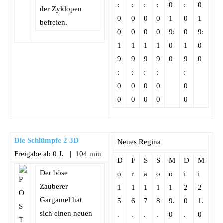
:
:
:
:
0
:
0
der Zyklopen
0
0
0
0
1
0
1
befreien.
0
0
0
0
9:
0
9:
1
1
1
1
0
1
0
9
9
9
9
0
9
0
:
:
:
:
:
0
0
0
0
0
0
0
0
0
0
Die Schlümpfe 2 3D
Neues Regina
Freigabe ab 0 J. | 104 min
D
F
S
S
M
D
M
Der böse
o
r
a
o
o
i
i
Zauberer
1
1
1
1
1
2
2
Gargamel hat
5
6
7
8
9.
0
1.
sich einen neuen
.
.
.
.
0
.
0