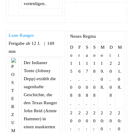
verteidigen.
Lone Ranger
Neues Regina
Freigabe ab 12 J. | 149
D
F
S
S
M
D
M
min
o
r
a
o
o
i
i
Der Indianer
1
1
1
1
1
2
2
Tonto (Johnny
5
6
7
8
9.
0
1.
Depp) erzählt die
.
.
.
.
0
.
0
sagenhafte
0
0
0
0
8.
0
8.
Geschichte, die
8
8
8
8
8
den Texas Ranger
.
.
.
.
.
John Reid (Armie
2
2
2
2
2
2
2
Hammer) in
0
0
0
0
0:
0
0:
einen maskierten
:
:
:
:
0
:
0