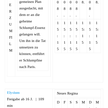
gemeinen Plan
0
0
0
0
8.
0
8.
ausgedacht, mit
8
8
8
8
8
dem er an die
.
.
.
.
.
geheime
1
1
1
1
1
1
1
Schlumpf-Essenz
5
5
5
5
5:
5
5:
gelangen will.
:
:
:
:
1
:
1
Um ihn in die Tat
1
1
1
1
5
1
5
umsetzen zu
5
5
5
5
5
können, entführt
er Schlumpfine
nach Paris.
Elysium
Neues Regina
Freigabe ab 16 J. | 109
D
F
S
S
M
D
M
min