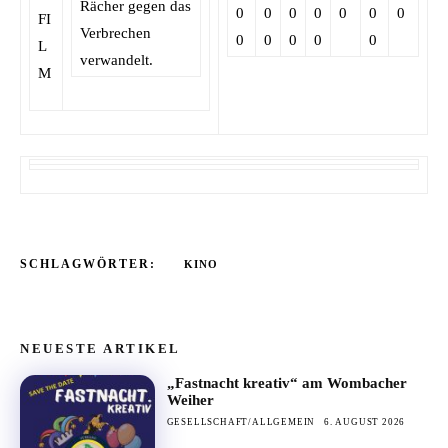
Rächer gegen das
0
0
0
0
0
0
0
Verbrechen
0
0
0
0
0
verwandelt.
SCHLAGWÖRTER:
KINO
NEUESTE ARTIKEL
„Fastnacht kreativ“ am Wombacher
Weiher
GESELLSCHAFT/ALLGEMEIN
6. AUGUST 2026