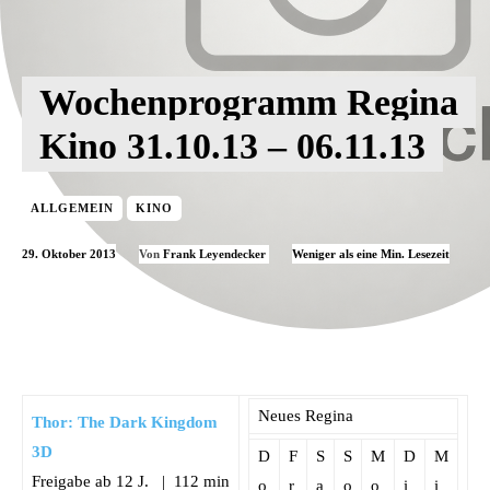
Wochenprogramm Regina
Kino 31.10.13 – 06.11.13
ALLGEMEIN
KINO
29. Oktober 2013
Weniger als eine
Min. Lesezeit
Von
Frank Leyendecker
Neues Regina
Thor: The Dark Kingdom
3D
D
F
S
S
M
D
M
Freigabe ab 12 J. | 112 min
o
r
a
o
o
i
i