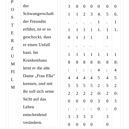
der
3
0
0
0
0
0
0
Schwangerschaft
1
1
2
3
4.
5
6.
der Freundin
.
.
.
.
1
.
1
erfährt, ist er so
1
1
1
1
1.
1
1.
geschockt, dass
0
1
1
1
1
er einen Unfall
.
.
.
.
.
baut. Im
1
1
1
1
1
1
1
Krankenhaus
8
8
8
8
8:
8
8:
lernt er die alte
:
:
:
:
4
:
4
Dame „Frau Ella“
4
4
4
4
5
4
5
kennen, und mit
5
5
5
5
2
5
2
ihr soll sich seine
2
2
2
2
0:
2
0:
Sicht auf das
0
0
0
0
3
0
3
Leben
:
:
:
:
0
:
0
entscheidend
3
3
3
3
3
verändern.
0
0
0
0
0