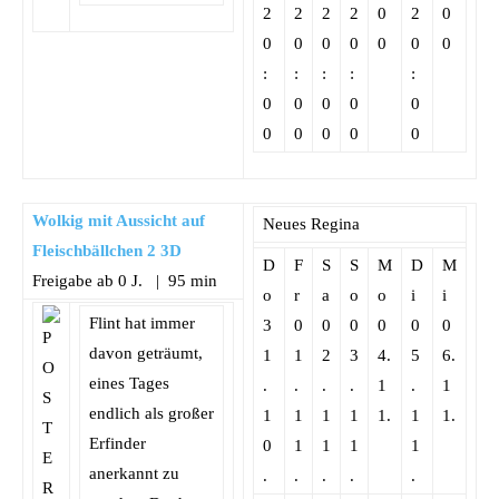
2
2
2
2
0
2
0
0
0
0
0
0
0
0
:
:
:
:
:
0
0
0
0
0
0
0
0
0
0
Wolkig mit Aussicht auf
Neues Regina
Fleischbällchen 2 3D
D
F
S
S
M
D
M
Freigabe ab 0 J. | 95 min
o
r
a
o
o
i
i
Flint hat immer
3
0
0
0
0
0
0
davon geträumt,
1
1
2
3
4.
5
6.
eines Tages
.
.
.
.
1
.
1
endlich als großer
1
1
1
1
1.
1
1.
Erfinder
0
1
1
1
1
anerkannt zu
.
.
.
.
.