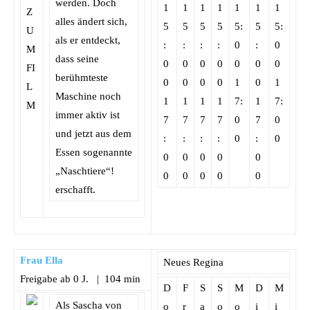
werden. Doch
1
1
1
1
1
1
1
alles ändert sich,
5
5
5
5
5:
5
5:
als er entdeckt,
:
:
:
:
0
:
0
dass seine
0
0
0
0
0
0
0
berühmteste
0
0
0
0
1
0
1
Maschine noch
1
1
1
1
7:
1
7:
immer aktiv ist
7
7
7
7
0
7
0
und jetzt aus dem
:
:
:
:
0
:
0
Essen sogenannte
0
0
0
0
0
„Naschtiere“!
0
0
0
0
0
erschafft.
Frau Ella
Neues Regina
Freigabe ab 0 J. | 104 min
D
F
S
S
M
D
M
Als Sascha von
o
r
a
o
o
i
i