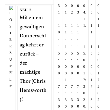
3
0
0
0
0
0
0
NEU !!
1
1
2
3
4.
5
6.
Mit einem
.
.
.
.
1
.
1
gewaltigen
1
1
1
1
1.
1
1.
0
1
1
1
1
Donnerschl
.
.
.
.
.
ag kehrt er
1
1
1
1
1
1
1
zurück –
5
5
5
5
5:
5
5:
:
:
:
:
0
:
0
der
0
0
0
0
0
0
0
mächtige
0
0
0
0
1
0
1
Thor (Chris
1
1
1
1
7:
1
7:
7
7
7
7
3
7
3
Hemsworth
:
:
:
:
0
:
0
)!
3
3
3
3
2
3
2
0
0
0
0
0:
0
0: